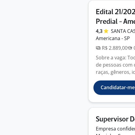
Edital 21/20
Predial - Am
4,3
SANTA CA
Americana - SP
R$ 2.889,00
C
Sobre a vaga: To
de pessoas com de
raças, gêneros, id
Candidatar-me
Supervisor D
Empresa
confide