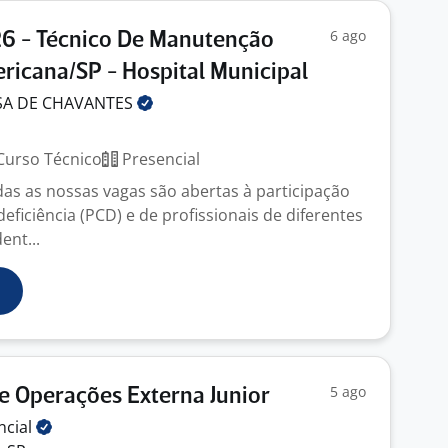
6 ago
26 - Técnico De Manutenção
ericana/SP - Hospital Municipal
SA DE
CHAVANTES
urso Técnico
Presencial
das as nossas vagas são abertas à participação
ficiência (PCD) e de profissionais de diferentes
ent...
5 ago
e Operações Externa Junior
ncial