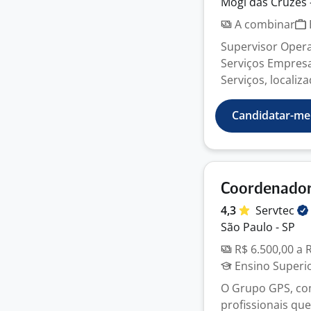
Mogi das Cruzes 
A combinar
Supervisor Operac
Serviços Empresa
Serviços, localiza
Candidatar-me
Coordenador
4,3
Servtec
São Paulo - SP
R$ 6.500,00 a 
Ensino Superi
O Grupo GPS, com
profissionais qu