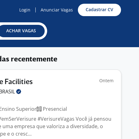
Cadastrar CV
Login
Anunciar Vagas
ACHAR VAGAS
das recentemente
Ontem
 Facilities
BRASIL
Ensino Superior
Presencial
#VemSerVerisure #VerisureVagas Você já pensou
e uma empresa que valoriza a diversidade, o
e e o cresc...