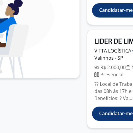
Candidatar-me
LIDER DE LI
VITTA
LOGÍSTICA
Valinhos - SP
R$ 2.000,00
M
Presencial
?? Local de Traba
das 08h ás 17h e 
Benefícios: ? Va...
Candidatar-me