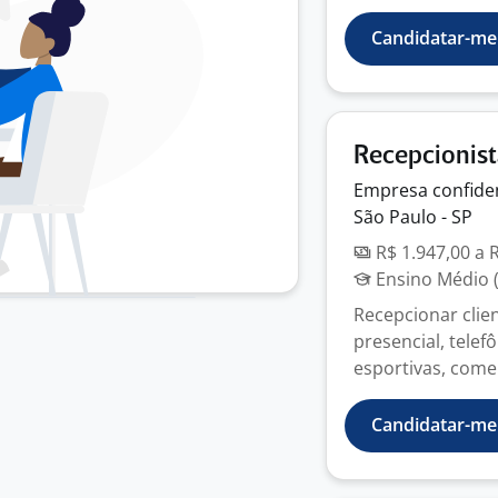
Candidatar-me
Recepcionis
Empresa
confide
São Paulo - SP
R$ 1.947,00 a 
Ensino Médio (
Recepcionar clie
presencial, telef
esportivas, comer
Candidatar-me