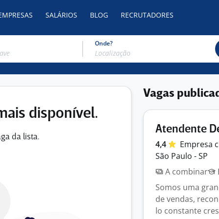
 EMPRESAS
SALÁRIOS
BLOG
RECRUTADORES
Onde?
Vagas publica
mais disponível.
Atendente D
ga da lista.
4,4
Empresa
c
São Paulo - SP
A combinar
Somos uma gran
de vendas, recon
lo constante cres