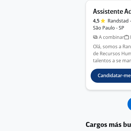
Assistente A
4,5
Randstad 
São Paulo - SP
A combinar
Olá, somos a Ran
de Recursos Hum
talentos a se man
Candidatar-me
Cargos más b