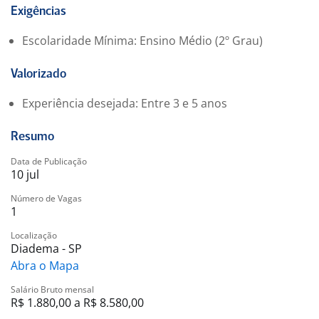
• Boa comunicação e habilidade em negociação;
Exigências
• Perfil proativo, organizado e focado em resultados;
Escolaridade Mínima: Ensino Médio (2º Grau)
• Habilidade para desenvolvimento de novos negócios;
• Disponibilidade para viagens;
Valorizado
? Diferencial: experiência no segmento
automotivo/pneus.
Experiência desejada: Entre 3 e 5 anos
?? Informações da vaga:
• Modalidade: PJ
Resumo
• Comissão atrativa
Data de Publicação
• Benefício: Seguro de Vida
10 jul
• Horário: Comercial
Número de Vagas
1
Localização
Diadema - SP
Abra o Mapa
Salário Bruto mensal
R$ 1.880,00 a R$ 8.580,00