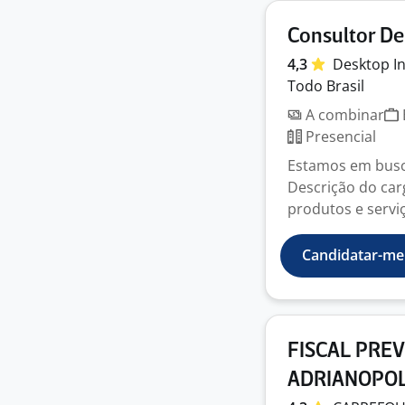
Consultor D
4,3
Desktop
I
Todo Brasil
A combinar
Presencial
Estamos em busc
Descrição do car
produtos e servi
Candidatar-me
FISCAL PRE
ADRIANOPOL