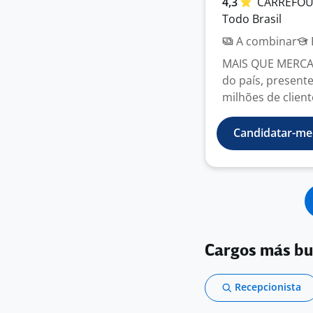
4,3
CARREFO
Todo Brasil
A combinar
MAIS QUE MERCADO
do país, present
milhões de client
Candidatar-me
Cargos más b
Recepcionista