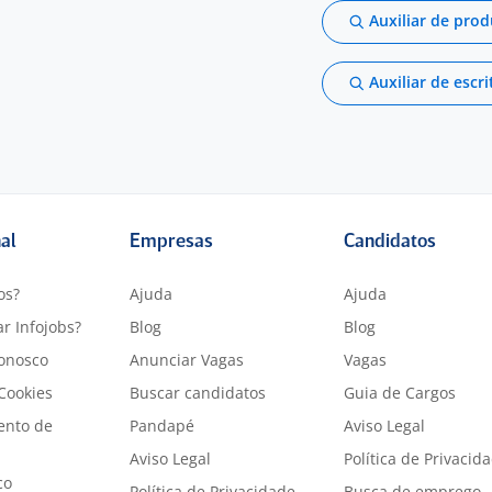
Auxiliar de pro
Auxiliar de escri
nal
Empresas
Candidatos
os?
Ajuda
Ajuda
r Infojobs?
Blog
Blog
onosco
Anunciar Vagas
Vagas
 Cookies
Buscar candidatos
Guia de Cargos
ento de
Pandapé
Aviso Legal
Aviso Legal
Política de Privacid
co
Política de Privacidade
Busca de emprego