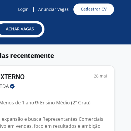
Cadastrar CV
Login
Anunciar Vagas
ACHAR VAGAS
das recentemente
28 mai
EXTERNO
LTDA
Menos de 1 ano
Ensino Médio (2º Grau)
m expansão e busca Representantes Comerciais
sivo em vendas, foco em resultados e ambição