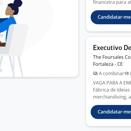
financeira para at
Candidatar-me
Executivo De
The Foursales
C
Fortaleza - CE
A combinar
VAGA PARA A EMP
Fábrica de Ideia
merchandising, a
Candidatar-me