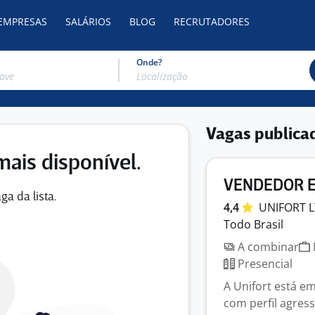
 EMPRESAS
SALÁRIOS
BLOG
RECRUTADORES
Onde?
Vagas publica
mais disponível.
VENDEDOR 
ga da lista.
4,4
UNIFORT
Todo Brasil
A combinar
Presencial
A Unifort está e
com perfil agres