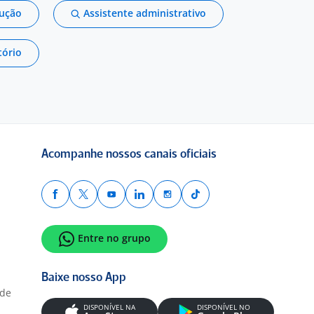
dução
Assistente administrativo
tório
Acompanhe nossos canais oficiais
Entre no grupo
Baixe nosso App
ade
DISPONÍVEL NA
DISPONÍVEL NO