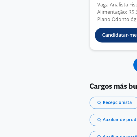
Vaga Analista Fis
Alimentação: R$ 
Plano Odontológi
Candidatar-me
Cargos más b
Recepcionista
Auxiliar de pro
Auxiliar de escri