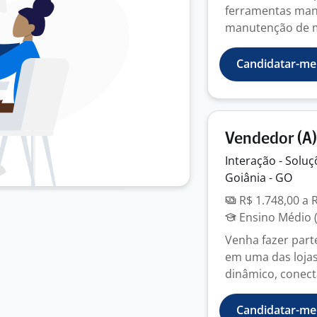
ferramentas manu
manutenção de m
Candidatar-me
Vendedor (A) 
Interação - Solu
Goiânia - GO
R$ 1.748,00 a 
Ensino Médio (
Venha fazer parte
em uma das lojas
dinâmico, conecta
Candidatar-me