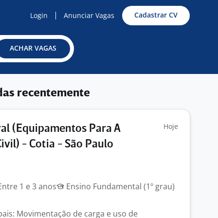
Cadastrar CV
Login
Anunciar Vagas
ACHAR VAGAS
das recentemente
Hoje
al (Equipamentos Para A
vil) - Cotia - São Paulo
ntre 1 e 3 anos
Ensino Fundamental (1º grau)
ipais: Movimentação de carga e uso de