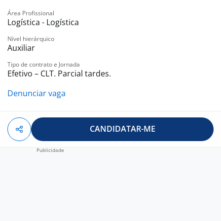
-. TotalPass
Área Profissional
-. Estacionamento no local (Para quem não utiliza vale
Logística - Logística
transporte)
Nível hierárquico
-. Vale transporte
Auxiliar
-. Cesta de Natal
Tipo de contrato e Jornada
-. Cooperativa de Crédito
Efetivo – CLT. Parcial tardes.
-. Participação nos Lucros e Resultados
Denunciar vaga
CANDIDATAR-ME