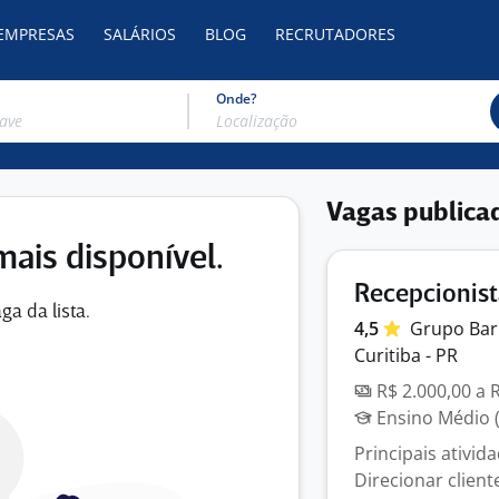
 EMPRESAS
SALÁRIOS
BLOG
RECRUTADORES
Onde?
Vagas publica
mais disponível.
Recepcionis
ga da lista.
4,5
Grupo
Bar
Curitiba - PR
R$ 2.000,00 a 
Ensino Médio (
Principais ativid
Direcionar clien