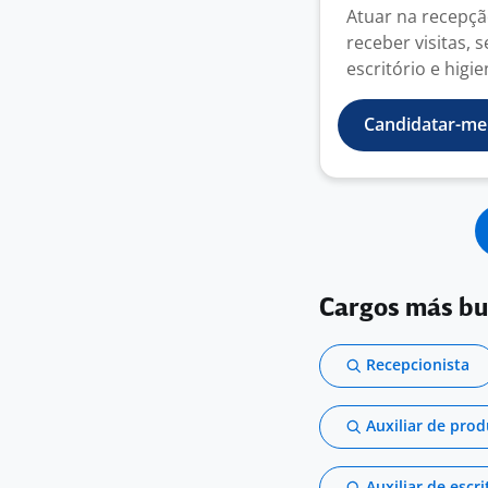
Atuar na recepção
receber visitas, 
escritório e higien
Candidatar-me
Cargos más b
Recepcionista
Auxiliar de pro
Auxiliar de escri