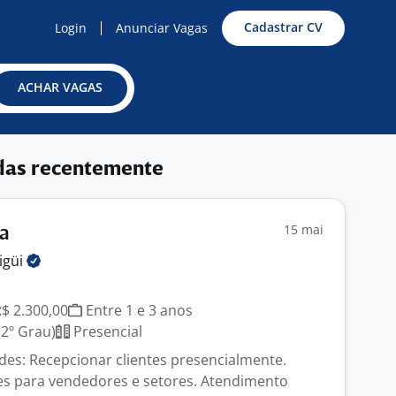
Cadastrar CV
Login
Anunciar Vagas
ACHAR VAGAS
das recentemente
15 mai
ta
igüi
R$ 2.300,00
Entre 1 e 3 anos
2º Grau)
Presencial
ades: Recepcionar clientes presencialmente.
tes para vendedores e setores. Atendimento