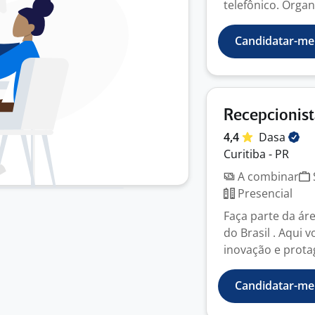
telefônico. Organi
Candidatar-me
Recepcionist
4,4
Dasa
Curitiba - PR
A combinar
Presencial
Faça parte da ár
do Brasil . Aqui 
inovação e prota
Candidatar-me