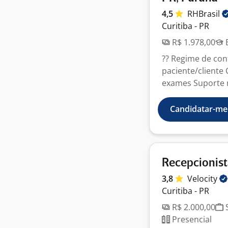
4,5
RHBrasil
Curitiba - PR
R$ 1.978,00
E
?? Regime de con
paciente/cliente
exames Suporte n
Candidatar-me
Recepcionis
3,8
Velocity
Curitiba - PR
R$ 2.000,00
S
Presencial