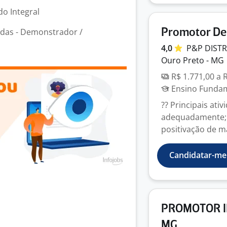
o Integral
das - Demonstrador /
Promotor De
4,0
P&P DIST
Ouro Preto - MG
R$ 1.771,00 a 
Ensino Fundame
?? Principais ati
adequadamente; S
positivação de ma
Candidatar-me
PROMOTOR I
MG