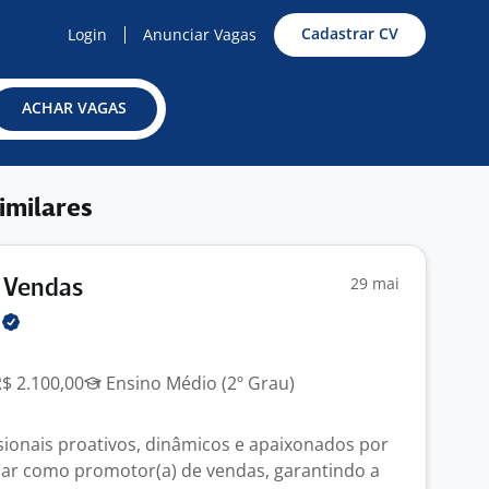
Cadastrar CV
Login
Anunciar Vagas
ACHAR VAGAS
imilares
29 mai
 Vendas
H
R$ 2.100,00
Ensino Médio (2º Grau)
ionais proativos, dinâmicos e apaixonados por
uar como promotor(a) de vendas, garantindo a