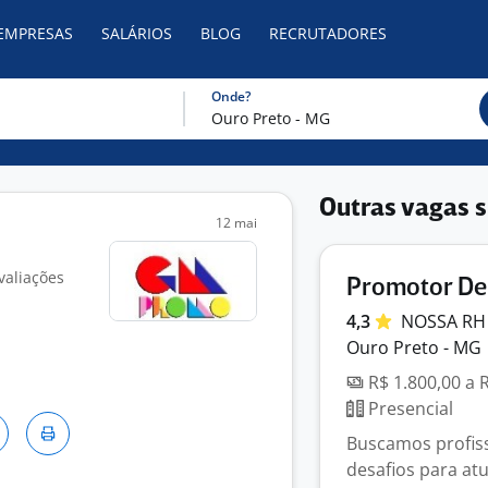
 EMPRESAS
SALÁRIOS
BLOG
RECRUTADORES
Onde?
Outras vagas s
12 mai
valiações
Promotor De
4,3
NOSSA
R
Ouro Preto - MG
R$ 1.800,00 a 
Presencial
Buscamos profiss
desafios para at