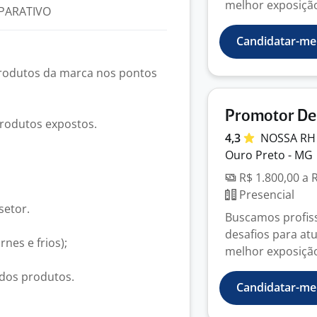
melhor exposição
PARATIVO
Candidatar-me
produtos da marca nos pontos
Promotor De
produtos expostos.
4,3
NOSSA
R
Ouro Preto - MG
R$ 1.800,00 a 
Presencial
setor.
Buscamos profiss
desafios para at
nes e frios);
melhor exposição
dos produtos.
Candidatar-me