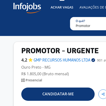
ACHAR VAGAS
AVALIAÇÕES DE
O quê?
PROMOTOR - URGENTE
4,2
901 a
GMP RECURSOS HUMANOS
LTDA
Ouro Preto - MG
R$ 1.805,00 (Bruto mensal)
Presencial
CANDIDATAR-ME