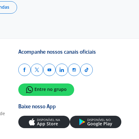
ndas
Acompanhe nossos canais oficiais
Entre no grupo
Baixe nosso App
ade
DISPONÍVEL NA
DISPONÍVEL NO
App Store
Google Play