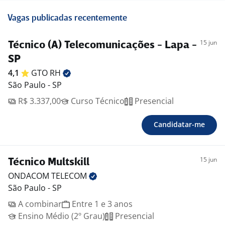
Vagas publicadas recentemente
15 jun
Técnico (A) Telecomunicações - Lapa -
SP
4,1
GTO
RH
São Paulo - SP
R$ 3.337,00
Curso Técnico
Presencial
Candidatar-me
15 jun
Técnico Multskill
ONDACOM
TELECOM
São Paulo - SP
A combinar
Entre 1 e 3 anos
Ensino Médio (2º Grau)
Presencial