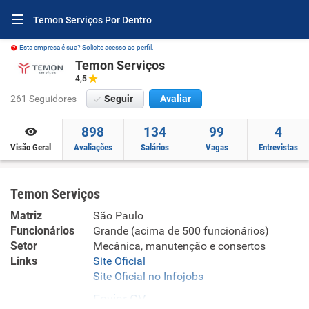
Temon Serviços Por Dentro
Esta empresa é sua? Solicite acesso ao perfil.
Temon Serviços
4,5
261 Seguidores
Seguir
Avaliar
898
134
99
4
Visão Geral
Avaliações
Salários
Vagas
Entrevistas
Temon Serviços
Matriz
São Paulo
Funcionários
Grande (acima de 500 funcionários)
Setor
Mecânica, manutenção e consertos
Links
Site Oficial
Site Oficial no Infojobs
Enviar CV