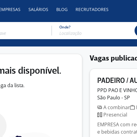
 EMPRESAS
SALÁRIOS
BLOG
RECRUTADORES
Onde?
Vagas publica
mais disponível.
PADEIRO / A
ga da lista.
PPD PAO E
VINH
São Paulo - SP
A combinar
Presencial
EMPRESA com rec
e bebidas contra