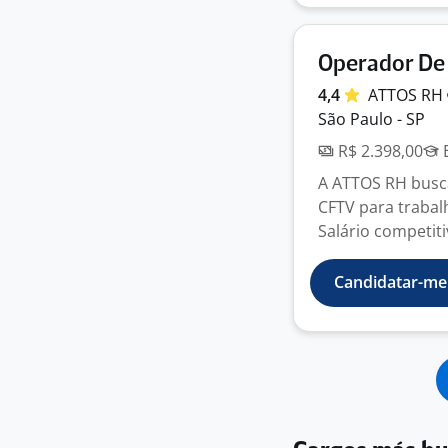
Operador De
4,4
ATTOS
RH
São Paulo - SP
R$ 2.398,00
E
A ATTOS RH bus
CFTV para trabal
Salário competit
Candidatar-me