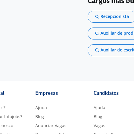
Cargos más b
Recepcionista
Auxiliar de pro
Auxiliar de escri
nal
Empresas
Candidatos
os?
Ajuda
Ajuda
r Infojobs?
Blog
Blog
onosco
Anunciar Vagas
Vagas