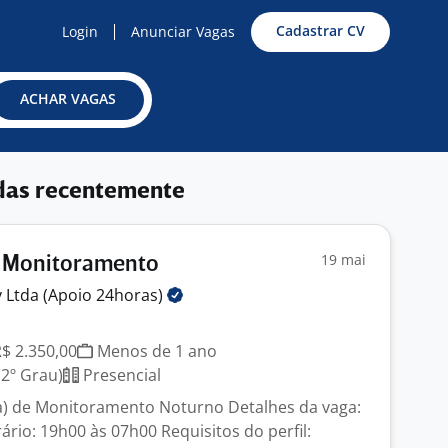
Cadastrar CV
Login
Anunciar Vagas
ACHAR VAGAS
das recentemente
19 mai
 Monitoramento
 Ltda (Apoio
24horas)
R$ 2.350,00
Menos de 1 ano
2º Grau)
Presencial
a) de Monitoramento Noturno Detalhes da vaga:
ário: 19h00 às 07h00 Requisitos do perfil: