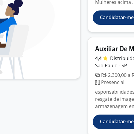
Mulheres acima ..
Candidatar-me
Auxiliar De 
4,4
Distribui
São Paulo - SP
R$ 2.300,00 a 
Presencial
esponsabilidades
resgate de image
armazenagem em 
Candidatar-me