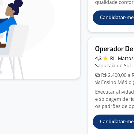
qualidade conform
Candidatar-me
Operador De
4,3
RH
Matto
Sapucaia do Sul -
R$ 2.400,00 a 
Ensino Médio (
Executar ativida
e soldagem de fi
os padrões de ope
Candidatar-me