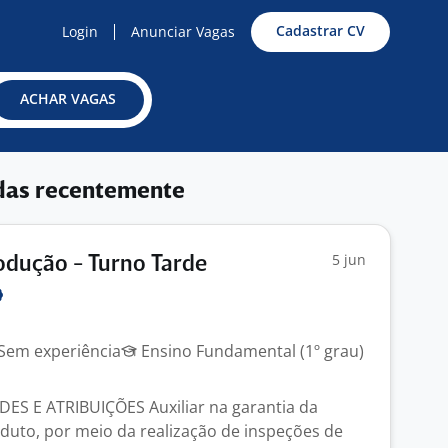
Cadastrar CV
Login
Anunciar Vagas
ACHAR VAGAS
das recentemente
5 jun
odução - Turno Tarde
Sem experiência
Ensino Fundamental (1º grau)
ES E ATRIBUIÇÕES Auxiliar na garantia da
duto, por meio da realização de inspeções de