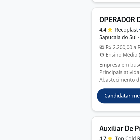
OPERADOR 
4,4
Recoplast
Sapucaia do Sul -
R$ 2.200,00 a 
Ensino Médio (
Empresa em busc
Principais ativi
Abastecimento da
Candidatar-me
Auxiliar De 
4,7
Top Cold 