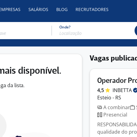
 EMPRESAS
SALÁRIOS
BLOG
RECRUTADORES
Onde?
Vagas publica
mais disponível.
Operador Pr
ga da lista.
4,5
INBETTA
Esteio - RS
A combinar
Presencial
RESPONSABILIDAD
qualidade do pro