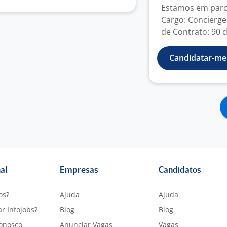
Estamos em parce
Cargo: Concierge
de Contrato: 90 di
Candidatar-me
nal
Empresas
Candidatos
os?
Ajuda
Ajuda
r Infojobs?
Blog
Blog
onosco
Anunciar Vagas
Vagas