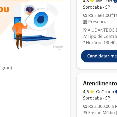
4,8
MAIORH
Sorocaba - SP
R$ 2.661,00
M
Presencial
?? AJUDANTE DE
?? Tipo de Contr
? Horário: 13h40 à
Candidatar-me
 grau)
Atendimento
4,5
Gi
Group
Sorocaba - SP
R$ 2.300,00 a 
Ensino Médio (