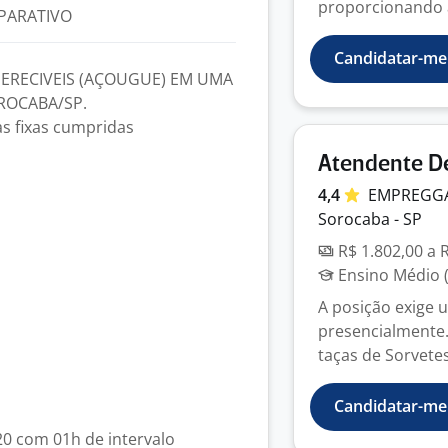
proporcionando a 
PARATIVO
Candidatar-me
ERECIVEIS (AÇOUGUE) EM UMA
ROCABA/SP.
as fixas cumpridas
Atendente D
4,4
EMPREGG
Sorocaba - SP
R$ 1.802,00 a 
Ensino Médio (
A posição exige 
presencialmente
taças de Sorvete
Candidatar-me
20 com 01h de intervalo