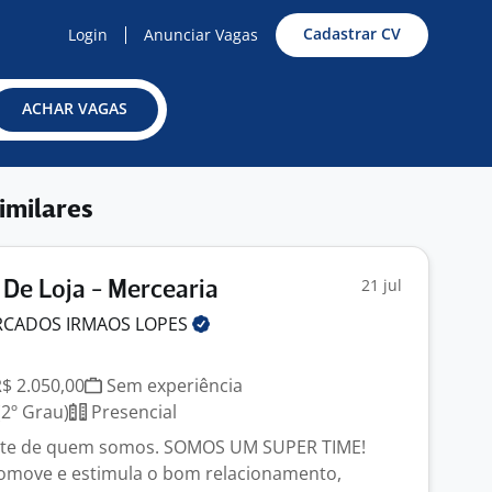
Cadastrar CV
Login
Anunciar Vagas
ACHAR VAGAS
imilares
21 jul
 De Loja - Mercearia
RCADOS IRMAOS
LOPES
R$ 2.050,00
Sem experiência
2º Grau)
Presencial
arte de quem somos. SOMOS UM SUPER TIME!
romove e estimula o bom relacionamento,