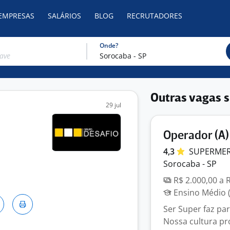
 EMPRESAS
SALÁRIOS
BLOG
RECRUTADORES
Onde?
Outras vagas s
29 jul
Operador (A)
4,3
SUPERME
Sorocaba - SP
R$ 2.000,00 a 
Ensino Médio (
Ser Super faz p
Nossa cultura p