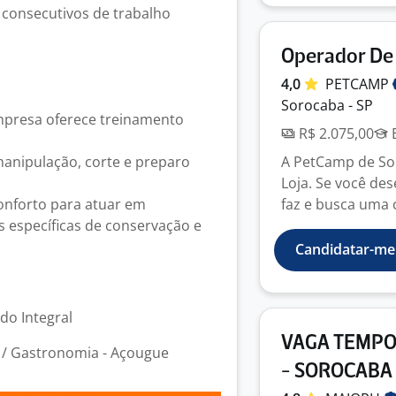
 consecutivos de trabalho
Operador De 
4,0
PETCAMP
Sorocaba - SP
empresa oferece treinamento
R$ 2.075,00
E
manipulação, corte e preparo
A PetCamp de So
Loja. Se você de
conforto para atuar em
faz e busca uma ca
s específicas de conservação e
Candidatar-me
odo Integral
VAGA TEMPO
 / Gastronomia - Açougue
- SOROCABA