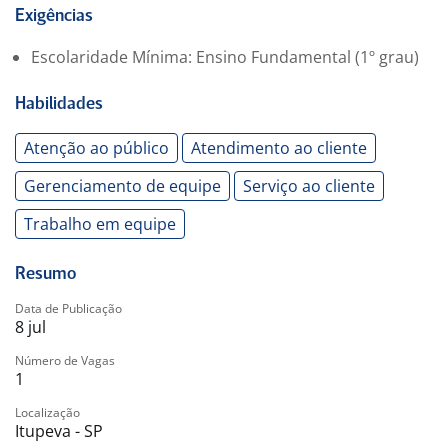
O que buscamos:
Exigências
Procuramos pessoas comprometidas, que gostem de
Escolaridade Mínima: Ensino Fundamental (1º grau)
atender clientes, tenham disposição para aprender e
desejem crescer junto com uma empresa que valoriza
Habilidades
o desenvolvimento dos seus colaboradores.
Atenção ao público
Atendimento ao cliente
Gerenciamento de equipe
Serviço ao cliente
Trabalho em equipe
Resumo
Data de Publicação
8 jul
Número de Vagas
1
Localização
Itupeva - SP