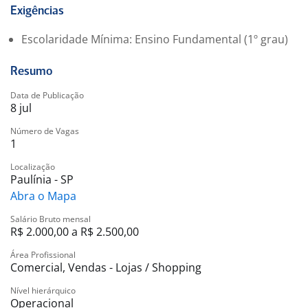
Experiência no varejo será um diferencial.
Exigências
O que buscamos:
Escolaridade Mínima: Ensino Fundamental (1º grau)
Procuramos pessoas comprometidas, que gostem de
atender clientes, tenham disposição para aprender e
Resumo
desejem crescer junto com uma empresa que valoriza
o desenvolvimento dos seus colaboradores.
Data de Publicação
8 jul
Número de Vagas
1
Localização
Paulínia - SP
Abra o Mapa
Salário Bruto mensal
R$ 2.000,00 a R$ 2.500,00
Área Profissional
Comercial, Vendas - Lojas / Shopping
Nível hierárquico
Operacional