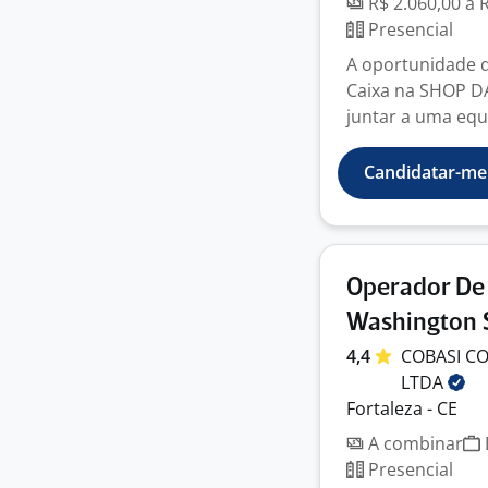
R$ 2.060,00 a 
Presencial
A oportunidade 
Caixa na SHOP D
juntar a uma equi
Candidatar-me
Operador De 
Washington 
4,4
COBASI CO
LTDA
Fortaleza - CE
A combinar
Presencial