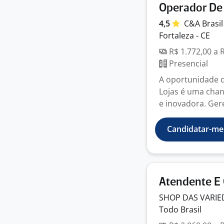
Operador De
4,5
C&A
Brasi
Fortaleza - CE
R$ 1.772,00 a 
Presencial
A oportunidade d
Lojas é uma chan
e inovadora. Gere
Candidatar-me
Atendente E 
SHOP DAS VARIE
Todo Brasil