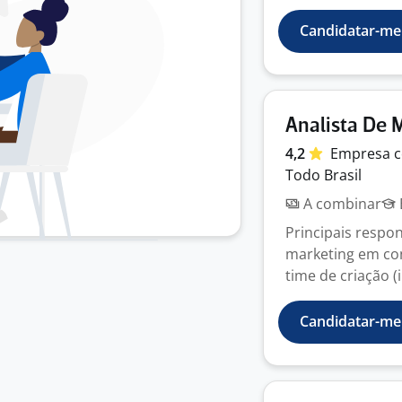
Candidatar-me
Analista De 
4,2
Empresa
c
Todo Brasil
A combinar
Principais respon
marketing em con
time de criação (i
Candidatar-me