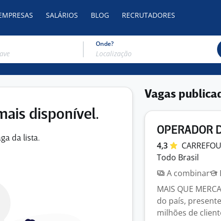
 EMPRESAS
SALÁRIOS
BLOG
RECRUTADORES
Onde?
Vagas publica
mais disponível.
OPERADOR D
ga da lista.
4,3
CARREFO
Todo Brasil
A combinar
MAIS QUE MERCADO
do país, present
milhões de client