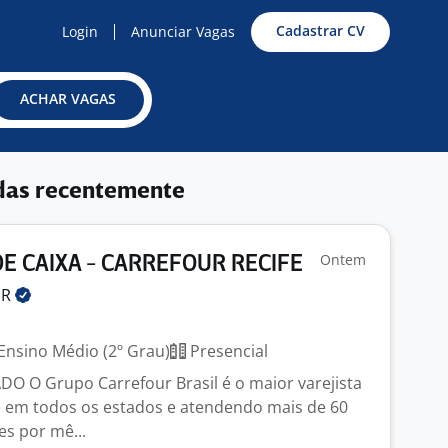
Cadastrar CV
Login
Anunciar Vagas
ACHAR VAGAS
das recentemente
Ontem
E CAIXA - CARREFOUR RECIFE
UR
Ensino Médio (2º Grau)
Presencial
 O Grupo Carrefour Brasil é o maior varejista
e em todos os estados e atendendo mais de 60
es por mê...