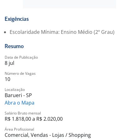
Benefícios
Acesso a programas de benefícios exclusivos
Ambiente de trabalho colaborativo e de crescimento
Exigências
Oportunidade de desenvolvimento profissional
Escolaridade Mínima: Ensino Médio (2º Grau)
A oportunidade de atuar como Operador de Caixa
Resumo
proporciona um ambiente de trabalho que valoriza o
desenvolvimento contínuo e a excelência no
Data de Publicação
8 jul
atendimento ao cliente.
Número de Vagas
10
Localização
Barueri - SP
Abra o Mapa
Salário Bruto mensal
R$ 1.818,00 a R$ 2.020,00
Área Profissional
Comercial, Vendas - Lojas / Shopping