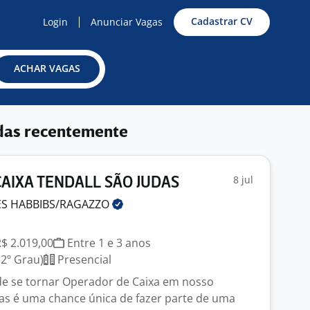
Cadastrar CV
Login
Anunciar Vagas
ACHAR VAGAS
das recentemente
8 jul
AIXA TENDALL SÃO JUDAS
ES
HABBIBS/RAGAZZO
R$ 2.019,00
Entre 1 e 3 anos
2º Grau)
Presencial
de se tornar Operador de Caixa em nosso
s é uma chance única de fazer parte de uma