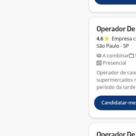
Operador De
4,6
Empresa
c
São Paulo - SP
A combinar
Presencial
Operador de caix
supermercados na
período da tarde 
Candidatar-me
Operador De 