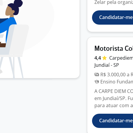
Zelar pela organi
Candidatar-me
Motorista Co
4,4
Carpedie
Jundiaí - SP
R$ 3.000,00 a 
Ensino Fundame
A CARPE DIEM CO
em Jundiaí/SP. F
para atuar com a 
Candidatar-me