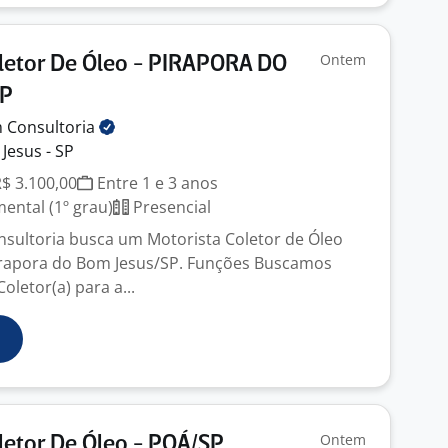
Ontem
letor De Óleo - PIRAPORA DO
SP
m
Consultoria
Jesus - SP
R$ 3.100,00
Entre 1 e 3 anos
ntal (1º grau)
Presencial
sultoria busca um Motorista Coletor de Óleo
irapora do Bom Jesus/SP. Funções Buscamos
oletor(a) para a...
Ontem
letor De Óleo - POÁ/SP