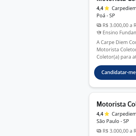
4,4
Carpedie
Poá - SP
R$ 3.000,00 a 
Ensino Fundame
A Carpe Diem Con
Motorista Coleto
Coletor(a) para at
Candidatar-me
Motorista Co
4,4
Carpedie
São Paulo - SP
R$ 3.000,00 a 