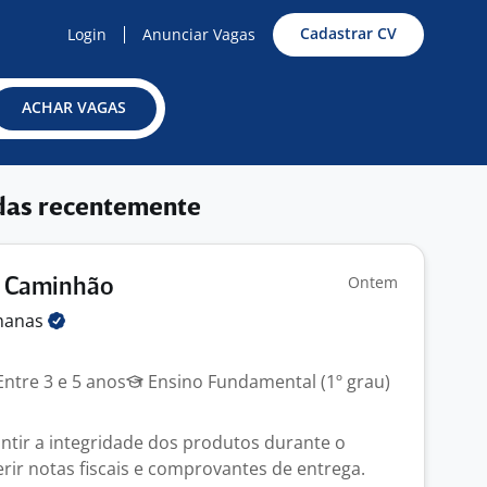
Cadastrar CV
Login
Anunciar Vagas
ACHAR VAGAS
das recentemente
Ontem
e Caminhão
anas
ntre 3 e 5 anos
Ensino Fundamental (1º grau)
antir a integridade dos produtos durante o
rir notas fiscais e comprovantes de entrega.