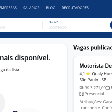
 EMPRESAS
SALÁRIOS
BLOG
RECRUTADORES
Onde?
Vagas publica
mais disponível.
Motorista D
ga da lista.
4,1
Qualy
Hum
São Paulo - SP
R$ 3.271,00
E
Presencial
Atribuições: Gar
transporte. Confe