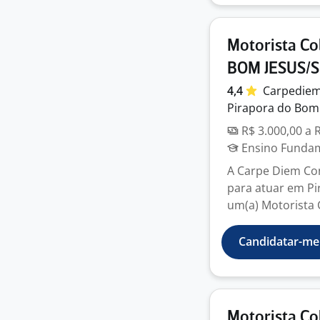
Motorista Co
BOM JESUS/
4,4
Carpedie
Pirapora do Bom 
R$ 3.000,00 a 
Ensino Fundame
A Carpe Diem Con
para atuar em P
um(a) Motorista C
Candidatar-me
Motorista Co