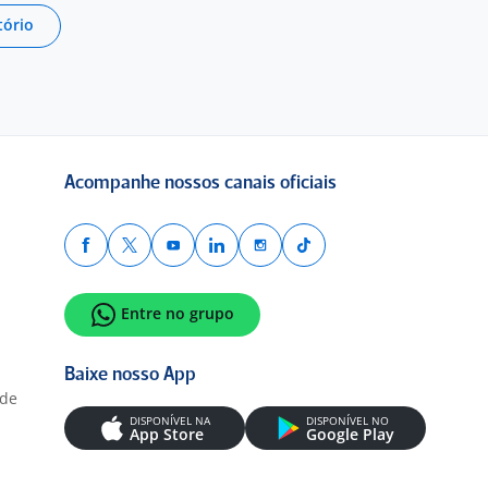
tório
Acompanhe nossos canais oficiais
Entre no grupo
Baixe nosso App
ade
DISPONÍVEL NA
DISPONÍVEL NO
App Store
Google Play