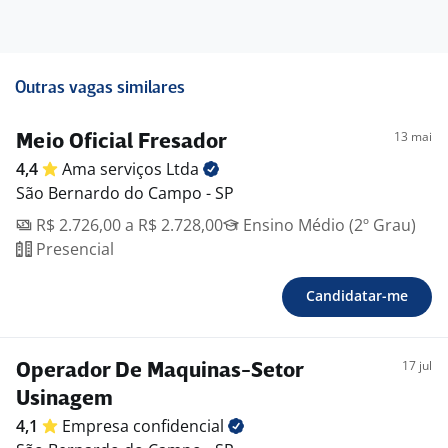
esposa)
• Auxílio farmácia para retirada de medicamentos com
descontos ou gratuito
• Vale Alimentação: R$ 940,00
Outras vagas similares
• Seguro de vida
• Previdência Privada
13 mai
Meio Oficial Fresador
• Fretado gratuito
4,4
Ama serviços
Ltda
• Vale transporte (desconto de 2%)
São Bernardo do Campo - SP
• Restaurante interno gratuito
• PLR
R$ 2.726,00 a R$ 2.728,00
Ensino Médio (2º Grau)
Presencial
Candidatar-me
17 jul
Operador De Maquinas-Setor
Usinagem
4,1
Empresa
confidencial