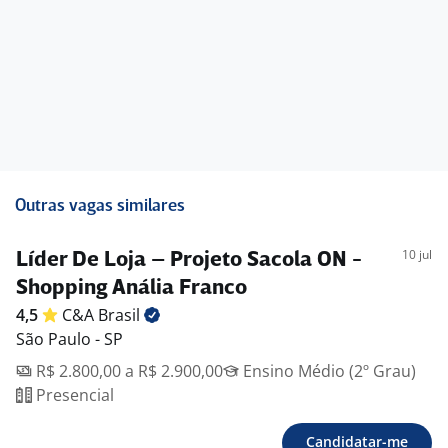
superior em Administração ou áreas
Correlatas.
Benefícios:
-. Assistência médica
-. Assistência odontológica
-. cesta basica
-. Vale transporte
-. Desconto nos produtos da loja
-. day off
Outras vagas similares
-. Creditas
-. Vale Farmácia
10 jul
Líder De Loja – Projeto Sacola ON -
-. Desconto em instituições de ensino
Shopping Anália Franco
4,5
C&A
Brasil
São Paulo - SP
R$ 2.800,00 a R$ 2.900,00
Ensino Médio (2º Grau)
Presencial
Candidatar-me