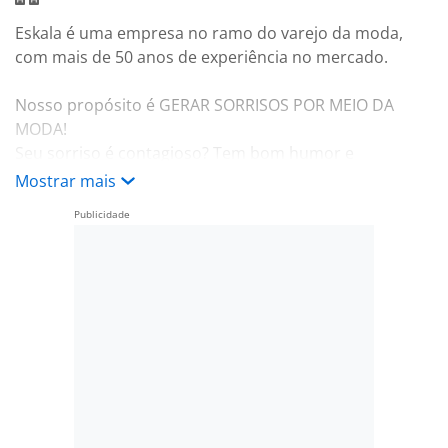
Eskala é uma empresa no ramo do varejo da moda,
com mais de 50 anos de experiência no mercado.
Nosso propósito é GERAR SORRISOS POR MEIO DA
MODA!
Seu sorriso é contagioso? Tem bom humor e
simplicidade?!Então vem Sorrir com a gente!
Mostrar mais
Principais Atividades:
Acompanhar e auxiliar o Gerente da loja no ciclo de
vida dos KPIs atrelados aos PSF, tendo em suas
atribuições analise dos resultados de sua loja, com
intuito de identificar e direcionar planos de ações para
melhorar o desempenho.
• Atuação direta na estratégia de vendas e sustentação