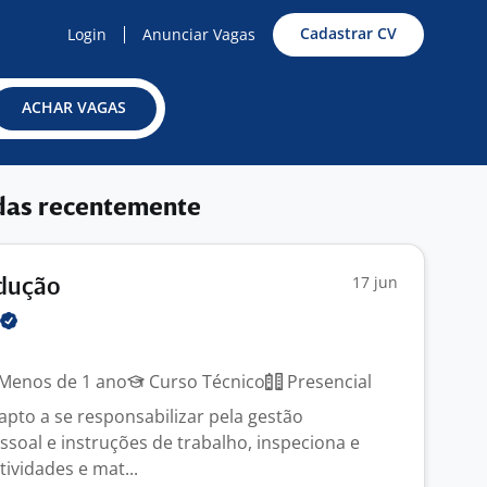
Cadastrar CV
Login
Anunciar Vagas
ACHAR VAGAS
das recentemente
17 jun
odução
Menos de 1 ano
Curso Técnico
Presencial
apto a se responsabilizar pela gestão
ssoal e instruções de trabalho, inspeciona e
tividades e mat...