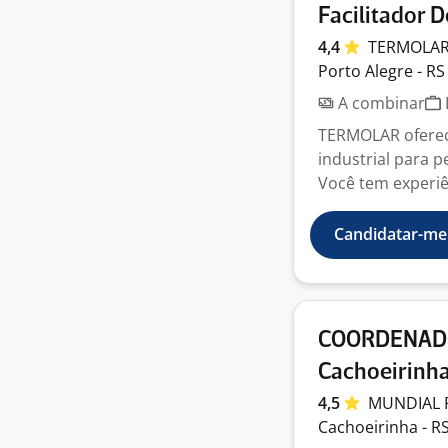
Facilitador 
4,4
TERMOLA
Porto Alegre - RS
A combinar
TERMOLAR oferec
industrial para p
Você tem experiê
Candidatar-me
COORDENADO
Cachoeirinh
4,5
MUNDIAL
Cachoeirinha - R