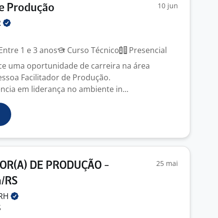
10 jun
De Produção
R
Entre 1 e 3 anos
Curso Técnico
Presencial
e uma oportunidade de carreira na área
essoa Facilitador de Produção.
ncia em liderança no ambiente in...
25 mai
R(A) DE PRODUÇÃO -
a/RS
RH
S