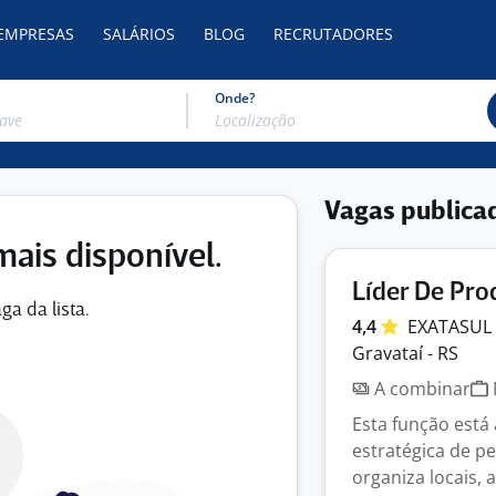
 EMPRESAS
SALÁRIOS
BLOG
RECRUTADORES
Onde?
Vagas publica
mais disponível.
Líder De Pr
ga da lista.
4,4
EXATASUL
Gravataí - RS
A combinar
Esta função está 
estratégica de pe
organiza locais, a