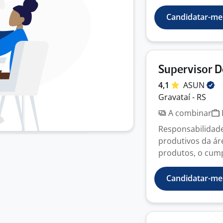
Candidatar-me
Supervisor 
4,1
ASUN
Gravataí - RS
A combinar
Responsabilidade
produtivos da áre
produtos, o cump
Candidatar-me