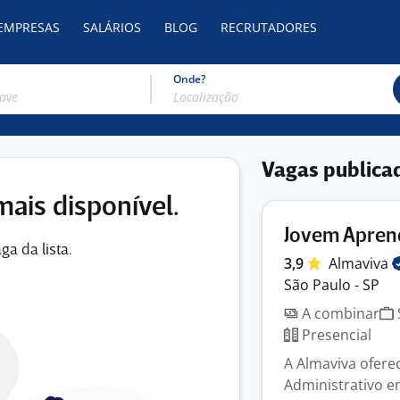
 EMPRESAS
SALÁRIOS
BLOG
RECRUTADORES
Onde?
Vagas publica
mais disponível.
Jovem Aprend
ga da lista.
3,9
Almaviva
São Paulo - SP
A combinar
Presencial
A Almaviva ofer
Administrativo e