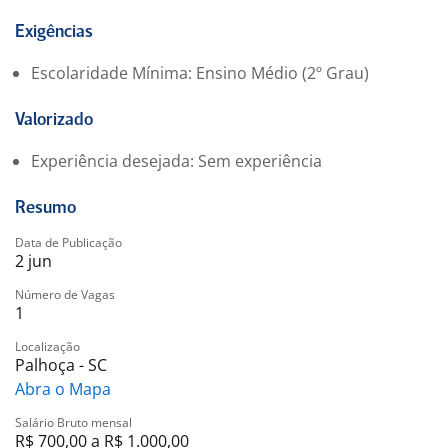
Ambiente de trabalho acolhedor e de aprendizado
Oportunidade de crescimento dentro da empresa
Exigências
Conhecimentos práticos em atendimento e vendas
Escolaridade Mínima: Ensino Médio (2º Grau)
A oportunidade de atuar na Lojas Marisa proporciona
Valorizado
um caminho promissor para quem busca desenvolver
suas habilidades e iniciar uma carreira de sucesso.
Experiência desejada: Sem experiência
Resumo
Data de Publicação
2 jun
Número de Vagas
1
Localização
Palhoça - SC
Abra o Mapa
Salário Bruto mensal
R$ 700,00 a R$ 1.000,00