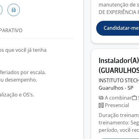
manutenção de se
DE EXPERIÊNCIA 
Candidatar-me
PARATIVO
os que você já tenha
Instalador(A
(GUARULHOS
feriados por escala.
seu desempenho.
INSTITUTO
STEC
Guarulhos - SP
lização e OS’s.
A combinar
Presencial
Duração treiname
treinamento: Seg
período, você rec