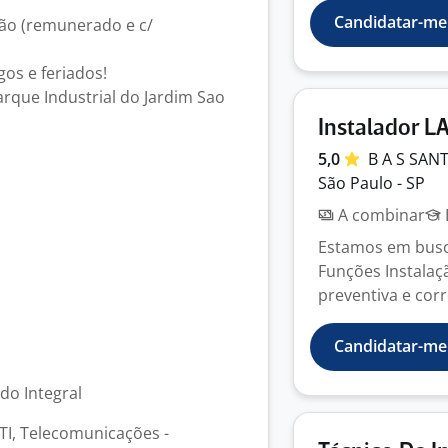
Candidatar-me
ão (remunerado e c/
os e feriados!
Parque Industrial do Jardim Sao
Instalador L
5,0
B A S SAN
São Paulo - SP
A combinar
Estamos em busca
Funções Instalaç
preventiva e corre
Candidatar-me
odo Integral
TI, Telecomunicações -