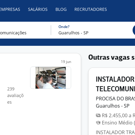
 EMPRESAS
SALÁRIOS
BLOG
RECRUTADORES
Onde?
Outras vagas s
19 jun
INSTALADOR
239
TELECOMUN
avaliaçõ
PROCISA DO BRA
es
Guarulhos - SP
R$ 2.455,00 a 
Ensino Médio (
INSTALADOR TRAINE