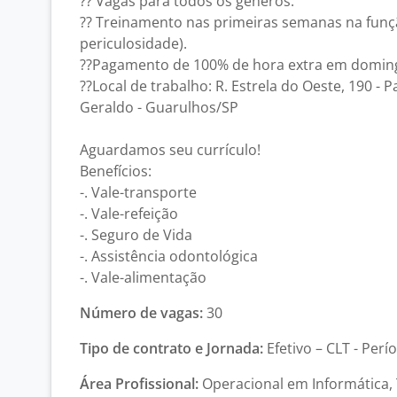
?? Vagas para todos os gêneros.
?? Treinamento nas primeiras semanas na funç
periculosidade).
??Pagamento de 100% de hora extra em doming
??Local de trabalho: R. Estrela do Oeste, 190 - 
Geraldo - Guarulhos/SP
Aguardamos seu currículo!
Benefícios:
-. Vale-transporte
-. Vale-refeição
-. Seguro de Vida
-. Assistência odontológica
-. Vale-alimentação
Número de vagas:
30
Tipo de contrato e Jornada:
Efetivo – CLT - Perí
Área Profissional:
Operacional em Informática, 