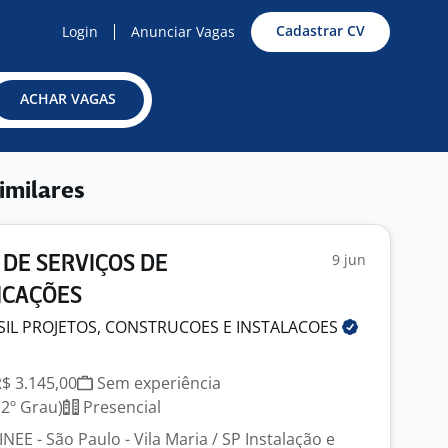
Cadastrar CV
Login
Anunciar Vagas
ACHAR VAGAS
imilares
9 jun
 DE SERVIÇOS DE
ICAÇÕES
SIL PROJETOS, CONSTRUCOES E
INSTALACOES
R$ 3.145,00
Sem experiência
2º Grau)
Presencial
E - São Paulo - Vila Maria / SP Instalação e