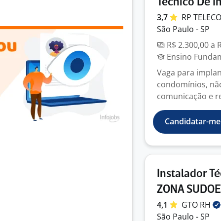
Técnico De I
3,7
RP
TELEC
São Paulo - SP
R$ 2.300,00 a 
Ensino Fundame
Vaga para implan
condomínios, não 
comunicação e re
Candidatar-me
Instalador T
ZONA SUDOE
4,1
GTO
RH
São Paulo - SP