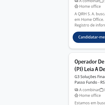
A combinar
Home office
A QIRH S. A. bus
em Home Office. 
Registro de infor
Candidatar-me
Operador De 
(PJ) Leia A 
G3 Soluções
Fina
Passo Fundo - RS
A combinar
Home office
Estamos em busca