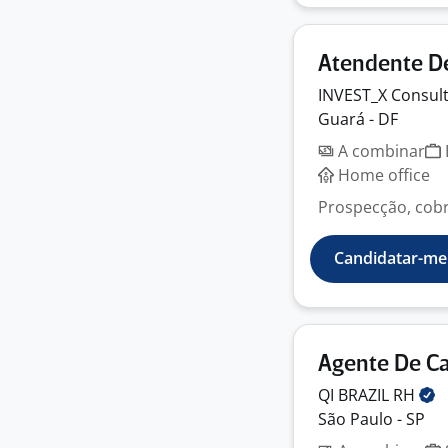
Atendente D
INVEST_X Consult
Guará - DF
A combinar
Home office
Prospecção, cobr
Candidatar-me
Agente De Ca
QI BRAZIL
RH
São Paulo - SP