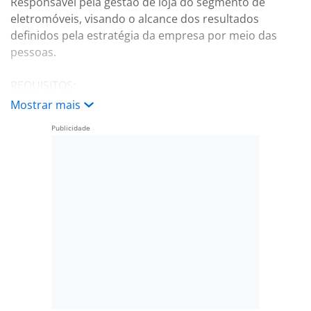
Responsável pela gestão de loja do segmento de
eletromóveis, visando o alcance dos resultados
definidos pela estratégia da empresa por meio das
pessoas.
REQUISITOS:
Mostrar mais
Experiência comercial varejista no segmento de
eletromóveis ou outro segmento do varejo.
Experiência em liderança profissional.
Escolaridade mínima: ensino médio completo.
Disponibilidade e flexibilidade de horários.