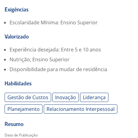
-. Assistência médica
-. Refeição no local
Exigências
-. Participação nos lucros
Escolaridade Mínima: Ensino Superior
-. Seguro de Vida
Valorizado
Experiência desejada: Entre 5 e 10 anos
Nutrição; Ensino Superior
Disponibilidade para mudar de residência
Habilidades
Gestão de Custos
Inovação
Liderança
Planejamento
Relacionamento Interpessoal
Resumo
Data de Publicação