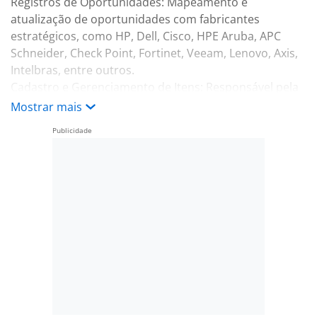
Registros de Oportunidades: Mapeamento e
atualização de oportunidades com fabricantes
estratégicos, como HP, Dell, Cisco, HPE Aruba, APC
Schneider, Check Point, Fortinet, Veeam, Lenovo, Axis,
Intelbras, entre outros.
Cadastro e Gerenciamento de Itens: Responsável pela
padronização e organização das informações de
Mostrar mais
produtos, assegurando cadastros completos e
atualizados.