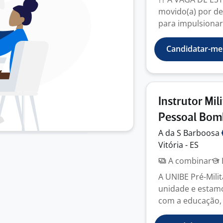
movido(a) por de
para impulsionar 
Candidatar-me
Instrutor Mil
Pessoal Bom
A da S
Barboosa
Vitória - ES
A combinar
A UNIBE Pré-Mili
unidade e estam
com a educação, d