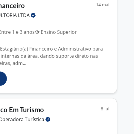
14 mai
inanceiro
ULTORIA
LTDA
ntre 1 e 3 anos
Ensino Superior
stagiário(a) Financeiro e Administrativo para
 internas da área, dando suporte direto nas
eiras, adm...
8 jul
ico Em Turismo
a Operadora
Turística
J