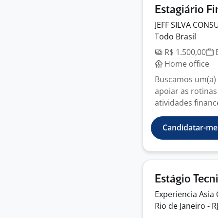
Estagiário F
JEFF SILVA CONS
Todo Brasil
R$ 1.500,00
E
Home office
Buscamos um(a) E
apoiar as rotinas
atividades financ
Candidatar-me
Estágio Tecn
Experiencia Asi
Rio de Janeiro - R