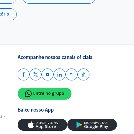
tório
Acompanhe nossos canais oficiais
Entre no grupo
Baixe nosso App
ade
DISPONÍVEL NA
DISPONÍVEL NO
App Store
Google Play