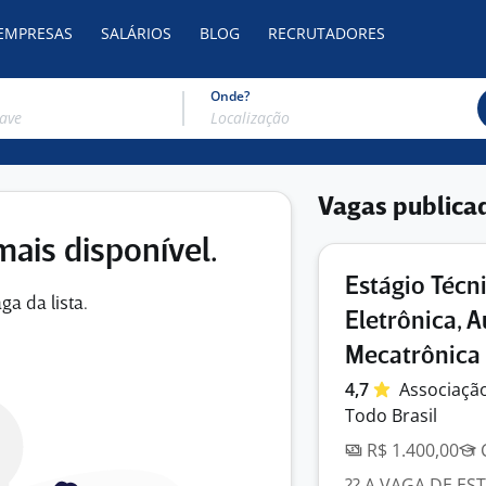
 EMPRESAS
SALÁRIOS
BLOG
RECRUTADORES
Onde?
Vagas publica
mais disponível.
Estágio Técni
ga da lista.
Eletrônica, 
Mecatrônica
4,7
Associação
Todo Brasil
R$ 1.400,00
C
?? A VAGA DE ES