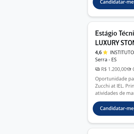
Candidatar-me
Estágio Técn
LUXURY STO
4,6
INSTITUT
Serra - ES
R$ 1.200,00
C
Oportunidade par
Zucchi at IEL. Pr
atividades de ma
Candidatar-me