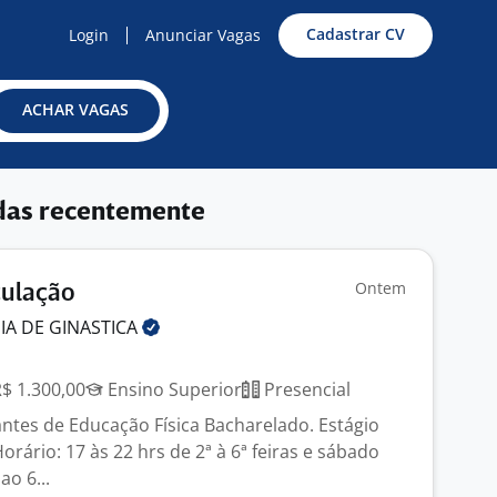
Cadastrar CV
Login
Anunciar Vagas
ACHAR VAGAS
das recentemente
Ontem
culação
IA DE
GINASTICA
R$ 1.300,00
Ensino Superior
Presencial
ntes de Educação Física Bacharelado. Estágio
ário: 17 às 22 hrs de 2ª à 6ª feiras e sábado
ao 6...