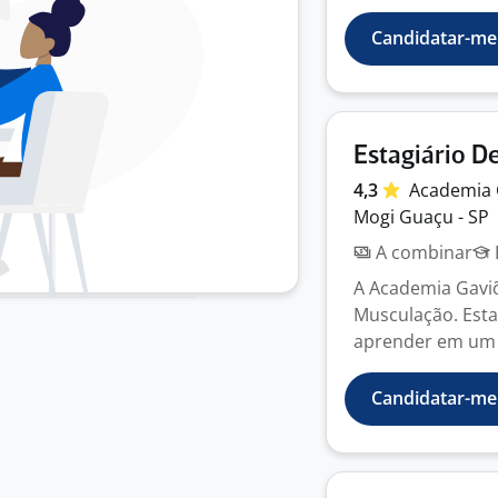
Candidatar-me
Estagiário D
4,3
Academia 
Mogi Guaçu - SP
A combinar
A Academia Gaviõ
Musculação. Esta
aprender em um 
Candidatar-me