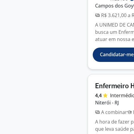
Campos dos Goyt
R$ 3.621,00 a 
A UNIMED DE C
busca um Enferme
atuar em nossa e
Candidatar-me
Enfermeiro H
4,4
Intermédi
Niterói - RJ
A combinar
A hora de fazer 
que leva saúde p