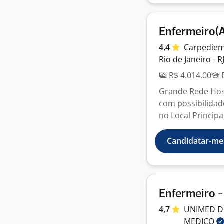
Enfermeiro(
4,4
Carpedie
Rio de Janeiro - R
R$ 4.014,00
E
Grande Rede Hosp
com possibilidade
no Local Principai
Candidatar-me
Enfermeiro -
4,7
UNIMED D
MEDICO