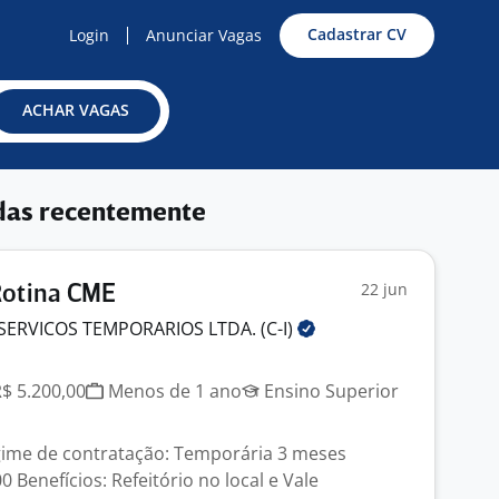
Cadastrar CV
Login
Anunciar Vagas
ACHAR VAGAS
das recentemente
22 jun
Rotina CME
SERVICOS TEMPORARIOS LTDA.
(C-I)
J
R$ 5.200,00
Menos de 1 ano
Ensino Superior
gime de contratação: Temporária 3 meses
0 Benefícios: Refeitório no local e Vale