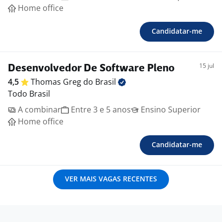
Home office
Candidatar-me
15 jul
Desenvolvedor De Software Pleno
4,5
Thomas Greg do
Brasil
Todo Brasil
A combinar
Entre 3 e 5 anos
Ensino Superior
Home office
Candidatar-me
VER MAIS VAGAS RECENTES