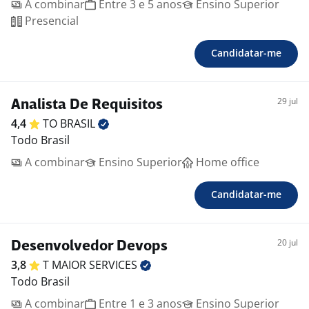
A combinar
Entre 3 e 5 anos
Ensino Superior
Presencial
Candidatar-me
29 jul
Analista De Requisitos
4,4
TO
BRASIL
Todo Brasil
A combinar
Ensino Superior
Home office
Candidatar-me
20 jul
Desenvolvedor Devops
3,8
T MAIOR
SERVICES
Todo Brasil
A combinar
Entre 1 e 3 anos
Ensino Superior