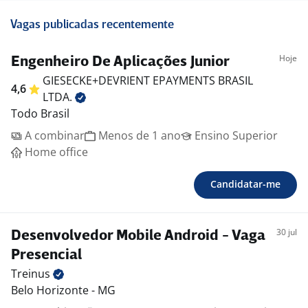
Vagas publicadas recentemente
Hoje
Engenheiro De Aplicações Junior
GIESECKE+DEVRIENT EPAYMENTS BRASIL
4,6
LTDA.
Todo Brasil
A combinar
Menos de 1 ano
Ensino Superior
Home office
Candidatar-me
30 jul
Desenvolvedor Mobile Android - Vaga
Presencial
Treinus
Belo Horizonte - MG