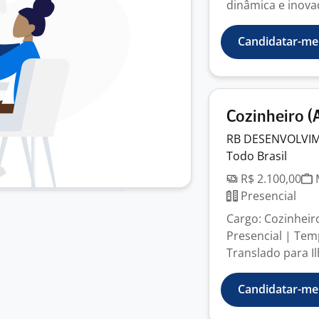
dinâmica e inovado
Candidatar-me
Cozinheiro (
RB DESENVOLVIM
Todo Brasil
R$ 2.100,00
M
Presencial
Cargo: Cozinheir
Presencial | Temp
Translado para Il
Candidatar-me