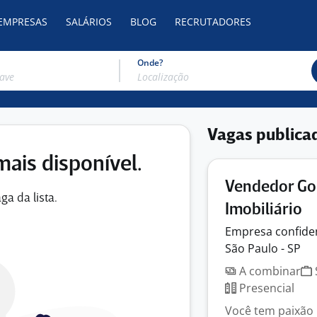
 EMPRESAS
SALÁRIOS
BLOG
RECRUTADORES
Onde?
Vagas publica
mais disponível.
Vendedor Gol
ga da lista.
Imobiliário
Empresa
confide
São Paulo - SP
A combinar
Presencial
Você tem paixão 