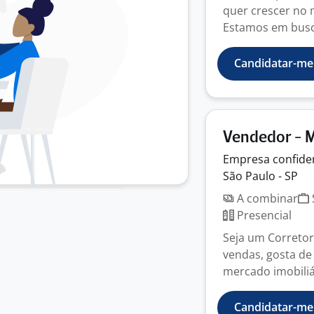
quer crescer no 
Estamos em busca
Candidatar-me
Vendedor - M
Empresa
confide
São Paulo - SP
A combinar
Presencial
Seja um Corretor
vendas, gosta de
mercado imobiliár
Candidatar-me