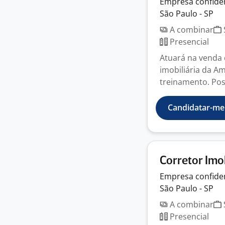
Empresa
confide
São Paulo - SP
A combinar
Presencial
Atuará na venda 
imobiliária da A
treinamento. Poss
Candidatar-me
Corretor Imob
Empresa
confide
São Paulo - SP
A combinar
Presencial