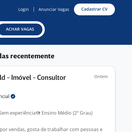
Cadastrar CV
Login
Anunciar Vagas
ACHAR VAGAS
das recentemente
Ontem
d - Imóvel - Consultor
ncial
Sem experiência
Ensino Médio (2º Grau)
por vendas, gosta de trabalhar com pessoas e