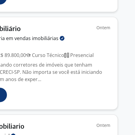
Ontem
iliário
ria em vendas
imobiliárias
R$ 89.800,00
Curso Técnico
Presencial
nando corretores de imóveis que tenham
 CRECI-SP. Não importa se você está iniciando
em anos de exper...
Ontem
biliario