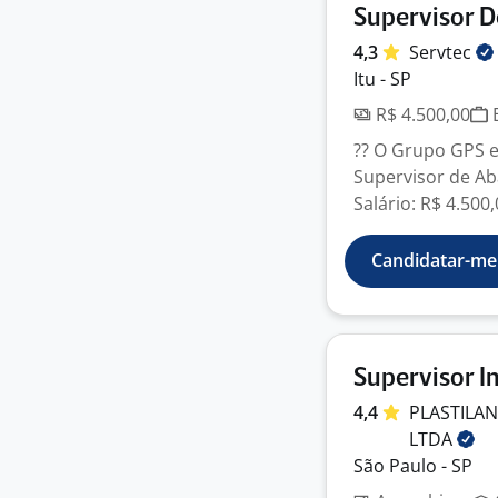
Supervisor 
4,3
Servtec
Itu - SP
R$ 4.500,00
E
?? O Grupo GPS e
Supervisor de Ab
Salário: R$ 4.500,
Candidatar-me
Supervisor In
4,4
PLASTILAN
LTDA
São Paulo - SP