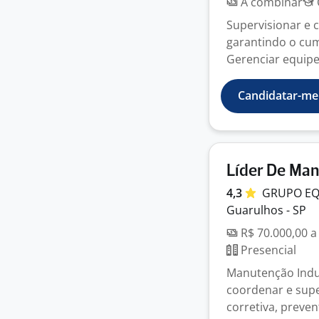
A combinar
Supervisionar e 
garantindo o cu
Gerenciar equipes
Candidatar-me
Líder De Ma
4,3
GRUPO
EQ
Guarulhos - SP
R$ 70.000,00 a
Presencial
Manutenção Indust
coordenar e supe
corretiva, prevent