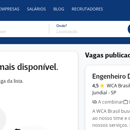
 EMPRESAS
SALÁRIOS
BLOG
RECRUTADORES
Onde?
Vagas publica
mais disponível.
Engenheiro 
ga da lista.
4,5
WCA
Brasi
Jundiaí - SP
A combinar
A WCA Brasil bus
ao nosso time e 
nossos serviços. 