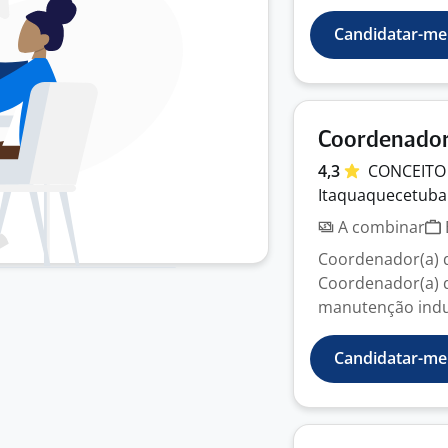
Candidatar-me
Coordenador
4,3
CONCEITO
Itaquaquecetuba 
A combinar
Coordenador(a) 
Coordenador(a) d
manutenção indust
Candidatar-me