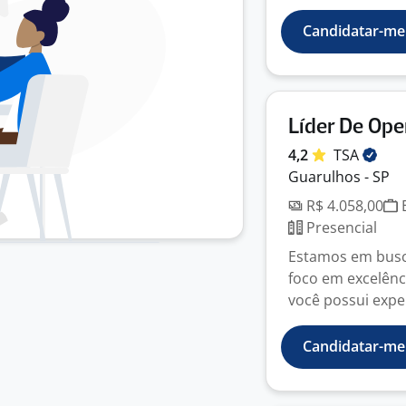
Candidatar-me
Líder De Ope
4,2
TSA
Guarulhos - SP
R$ 4.058,00
E
Presencial
Estamos em busca
foco em excelênc
você possui exper
Candidatar-me