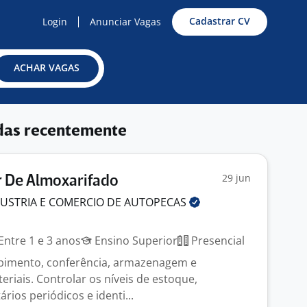
Cadastrar CV
Login
Anunciar Vagas
ACHAR VAGAS
das recentemente
29 jun
 De Almoxarifado
DUSTRIA E COMERCIO DE
AUTOPECAS
Entre 1 e 3 anos
Ensino Superior
Presencial
ebimento, conferência, armazenagem e
riais. Controlar os níveis de estoque,
rios periódicos e identi...