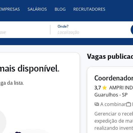
 EMPRESAS
SALÁRIOS
BLOG
RECRUTADORES
Onde?
Vagas publica
mais disponível.
Coordenador
ga da lista.
3,7
AMPRI IN
Guarulhos - SP
A combinar
Gerenciar o rec
expedição de mate
realizando inventá