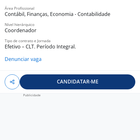
Desejável conhecimento SAP.
Área Profissional
Benefícios:
Contábil, Finanças, Economia - Contabilidade
-. Plano de Saúde
Nível hierárquico
-. Assistência odontológica
Coordenador
-. Estacionamento no local
Tipo de contrato e Jornada
-. Vale transporte
Efetivo – CLT. Período Integral.
-. Incentivo Eduacação
-. PLR
Denunciar vaga
-. Restaurante no local
-. Wellhub
CANDIDATAR-ME