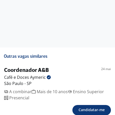
?? Parceria com Universidades
?? Outros benefícios do nosso programa Bom Pra
Cabana
Gostou? Então vem fazer parte do nosso time Gente
Boa!
Benefícios:
-. TotalPass
-. Parceria com Universidades
-. Parceria com SESC
Outras vagas similares
-. DayOff de aniversário
-. Desconto em nossas lojas
24 mai
Coordenador A&B
-. Wellhub
Café e Doces
Aymeric
-. Seguro de vida
São Paulo - SP
-. Gorjeta
A combinar
Mais de 10 anos
Ensino Superior
-. Assistência médica
Presencial
-. Auxílio combustível
-. Vale-transporte
Candidatar-me
-. Alimentação no local