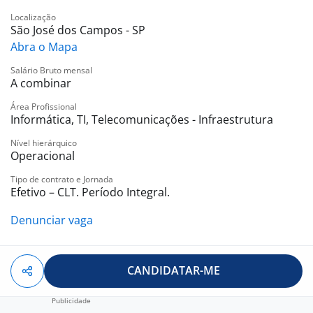
• Vivência na área de Infraestrutura e Redes
Localização
Benefícios:
São José dos Campos - SP
-. Desconto no pacote de Internet
Abra o Mapa
-. Vale-transporte
Salário Bruto mensal
-. Telemedicina
A combinar
-. Convênio Farmácia
Área Profissional
-. Convênio Sesi
Informática, TI, Telecomunicações - Infraestrutura
-. App Skello (e-book e livros digitais)
Nível hierárquico
-. Empresa Cidadã
Operacional
-. Seguro de Vida
-. Assistência odontológica
Tipo de contrato e Jornada
Efetivo – CLT. Período Integral.
-. Vale Refeição ou Vale Alimentação
-. Participação nos lucros
Denunciar vaga
-. Assistência médica (com coparticipação)
-. Desconto em Universidades
CANDIDATAR-ME