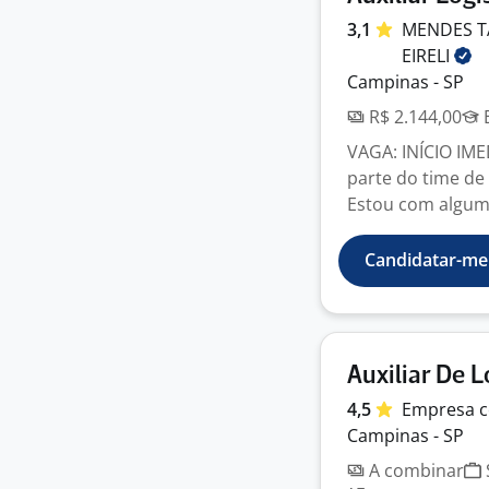
3,1
MENDES T
EIRELI
Campinas - SP
R$ 2.144,00
E
VAGA: INÍCIO IME
parte do time de
Estou com alguma
Candidatar-me
Auxiliar De L
4,5
Empresa
c
Campinas - SP
A combinar