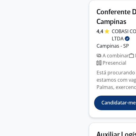
Conferente D
Campinas
4,4
COBASI CO
LTDA
Campinas - SP
A combinar
Presencial
Está procurando
estamos com vaga
Palmas, exercendo
Candidatar-me
Auxiliar Logí