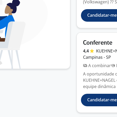
(Volkswagen) ?? Sa
Candidatar-me
Conferente
4,4
KUEHNE+
Campinas - SP
A combinar
A oportunidade 
KUEHNE+NAGEL é 
equipe dinâmica e
Candidatar-me