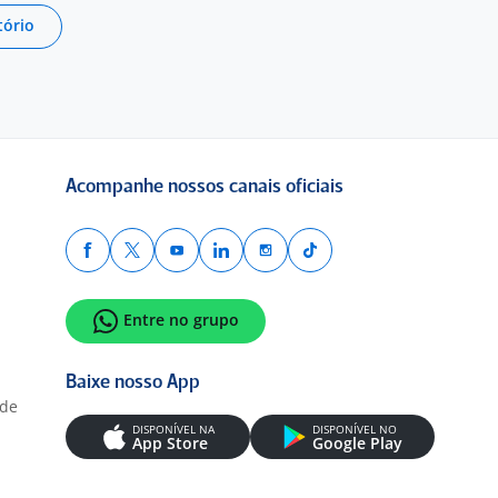
tório
Acompanhe nossos canais oficiais
Entre no grupo
Baixe nosso App
ade
DISPONÍVEL NA
DISPONÍVEL NO
App Store
Google Play