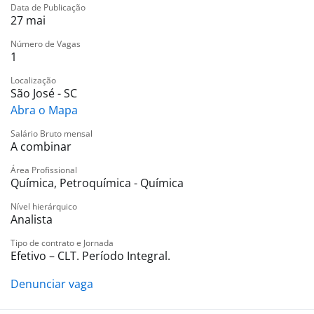
Data de Publicação
27 mai
Benefícios:
Número de Vagas
1
Gympass (CAJU);
Conexa Saúde (CAJU);
Localização
São José - SC
Vale alimentação/refeição (CAJU);
Abra o Mapa
Premiações de metas e tempo de casa;
Convênio Odontológico (Uniodonto);
Salário Bruto mensal
A combinar
Convênio SESC;
Seguro de vida em grupo.
Área Profissional
Encaminhar currículo para: :
Química, Petroquímica - Química
Informar no titulo do e-mail, - Analista de
Nível hierárquico
Logística/Coleta- Seu nome
Analista
Tipo de contrato e Jornada
Benefícios:
Efetivo – CLT. Período Integral.
Vale-alimentação
Vale-refeição
Denunciar vaga
Vale-transporte