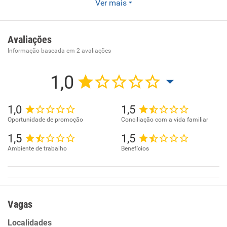
Ver mais
Restaurantes e similares. Comércio varejista de produtos
alimentícios em geral ou especializado em produtos
alimentícios não especificados anteriormente.
Avaliações
Fornecimento de alimentos preparados
Informação baseada em
2
avaliações
preponderantemente para consumo domiciliar
1,0
1,0
1,5
Oportunidade de promoção
Conciliação com a vida familiar
1,5
1,5
Ambiente de trabalho
Benefícios
Vagas
Localidades