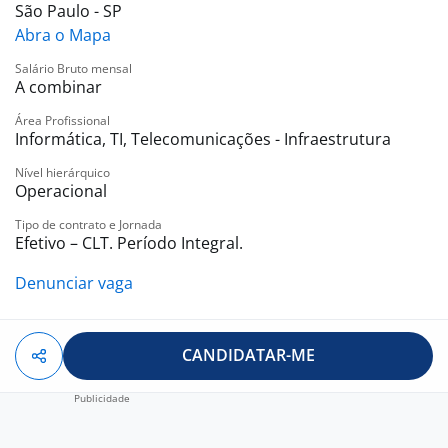
São Paulo - SP
Desejável:
Abra o Mapa
- Certificação em cabeamento estruturado ou cursos
relacionados.
Salário Bruto mensal
A combinar
- Conhecimento em instalação de CFTV, controle de
acesso e sistemas de alarme.
Área Profissional
- Habilitação B
Informática, TI, Telecomunicações - Infraestrutura
- NR-35
Nível hierárquico
Operacional
Perfil esperado:
Tipo de contrato e Jornada
-Profissional organizado, com atenção a detalhes, boa
Efetivo – CLT. Período Integral.
comunicação, proatividade e disposição para trabalho
em equipe.
Denunciar vaga
Se você tem habilidades de organização, atenção aos det
CANDIDATAR-ME
*A MercadoCar não cobra taxas em nenhuma etapa do pr
Benefícios:
-. vale transporte