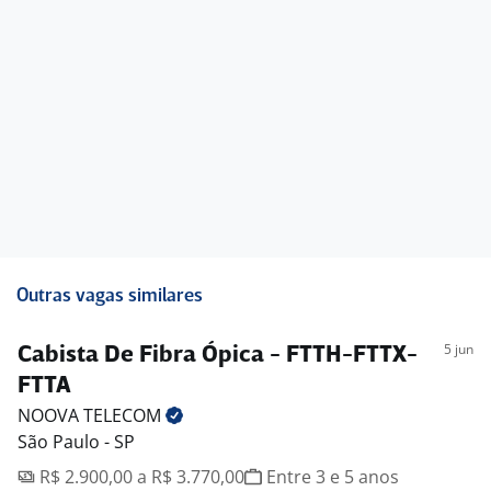
-. Refeição no local
-. Cartão Volús
-. Assistência Médica
-. Assistência odontológica
-. Plano de Carreira
-. Parcerias com Universidades e Escolas de Idiomas
-. Vale-alimentação
Outras vagas similares
5 jun
Cabista De Fibra Ópica - FTTH-FTTX-
FTTA
NOOVA
TELECOM
São Paulo - SP
R$ 2.900,00 a R$ 3.770,00
Entre 3 e 5 anos