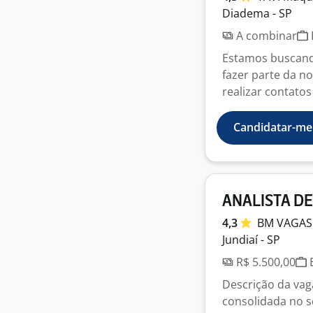
Diadema - SP
A combinar
Estamos buscand
fazer parte da no
realizar contatos 
Candidatar-me
ANALISTA DE
4,3
BM VAGAS
Jundiaí - SP
R$ 5.500,00
E
Descrição da va
consolidada no s