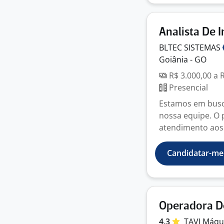
Analista De 
BLTEC
SISTEMAS
Goiânia - GO
R$ 3.000,00 a 
Presencial
Estamos em busca
nossa equipe. O 
atendimento aos c
Candidatar-me
Operadora D
4,3
TAVI
Máqu