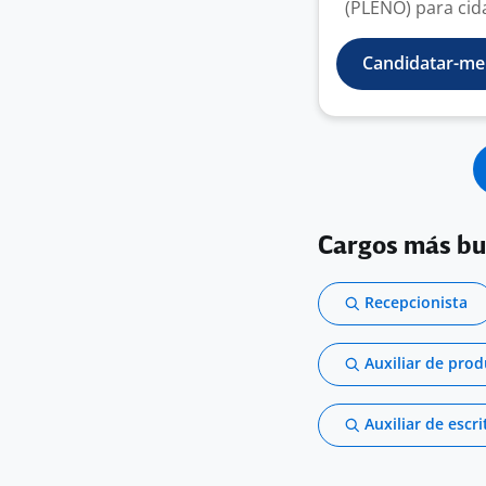
(PLENO) para cidad
Candidatar-me
Cargos más b
Recepcionista
Auxiliar de pro
Auxiliar de escri