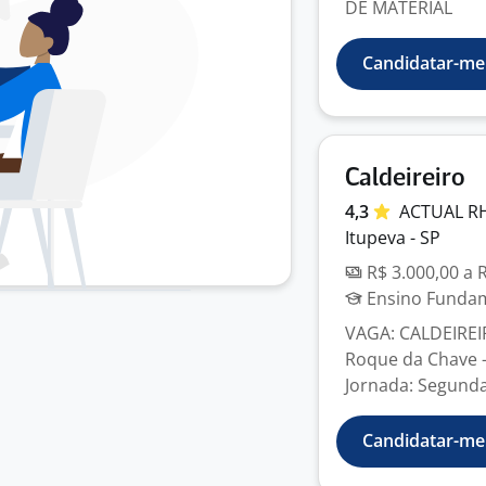
DE MATERIAL
Candidatar-me
Caldeireiro
4,3
ACTUAL
R
Itupeva - SP
R$ 3.000,00 a 
Ensino Fundame
VAGA: CALDEIREIR
Roque da Chave – 
Jornada: Segunda 
Candidatar-me