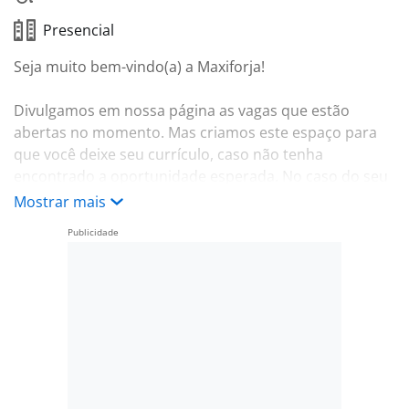
Presencial
Seja muito bem-vindo(a) a Maxiforja!
Divulgamos em nossa página as vagas que estão
abertas no momento. Mas criamos este espaço para
que você deixe seu currículo, caso não tenha
encontrado a oportunidade esperada. No caso do seu
perfil corresponder com alguma oportunidade,
Mostrar mais
entraremos em contato!
Benefícios:
-. Vale transporte ou Estacionamento
-. Auxílio Educação
-. Refeição no local
-. Assistência médica
-. Seguro de Vida
-. Participação nos lucros
-. Prêmio Assiduidade e Pontualidade