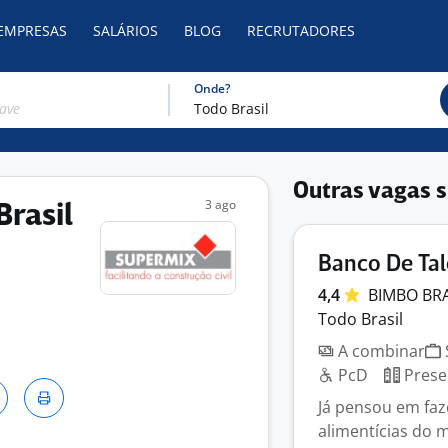
 EMPRESAS
SALÁRIOS
BLOG
RECRUTADORES
Onde?
Outras vagas s
3 ago
Brasil
Banco De Tal
4,4
BIMBO BR
Todo Brasil
A combinar
PcD
Prese
Já pensou em fa
alimentícias do