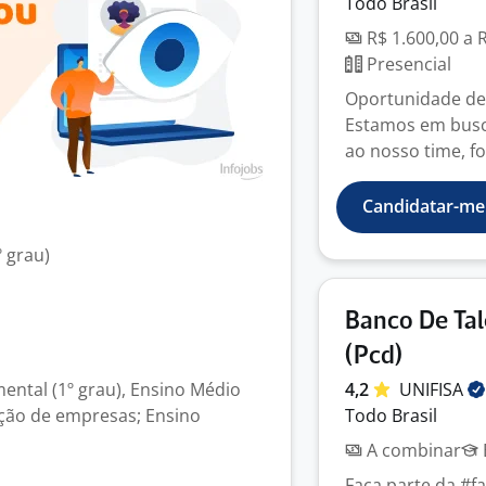
Todo Brasil
R$ 1.600,00 a 
Presencial
Oportunidade de 
Estamos em busca
ao nosso time, f
Candidatar-me
 grau)
Banco De Tal
(Pcd)
ental (1º grau), Ensino Médio
4,2
UNIFISA
ação de empresas; Ensino
Todo Brasil
A combinar
Faça parte da #f