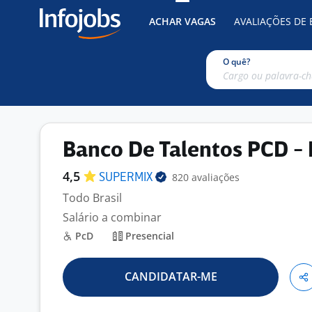
ACHAR VAGAS
AVALIAÇÕES DE
O quê?
Banco De Talentos PCD - 
4,5
820 avaliações
SUPERMIX
Todo Brasil
Salário a combinar
PcD
Presencial
CANDIDATAR-ME