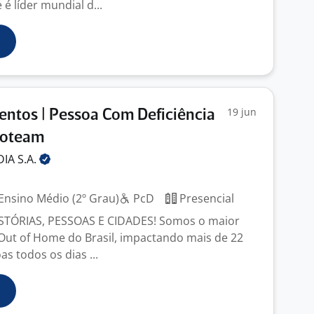
 é líder mundial d...
19 jun
entos | Pessoa Com Deficiência
troteam
DIA
S.A.
Ensino Médio (2º Grau)
PcD
Presencial
TÓRIAS, PESSOAS E CIDADES! Somos o maior
 Out of Home do Brasil, impactando mais de 22
s todos os dias ...