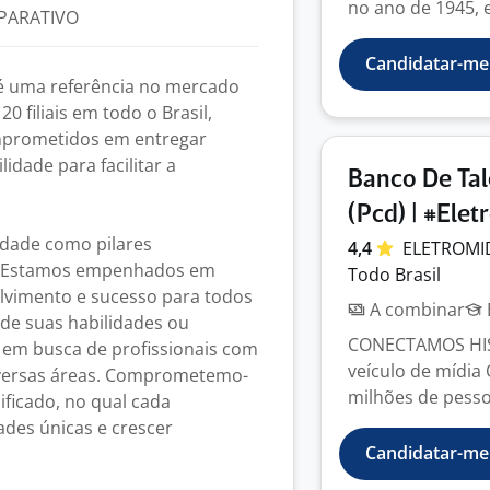
no ano de 1945, e
PARATIVO
Candidatar-me
é uma referência no mercado
0 filiais em todo o Brasil,
mprometidos em entregar
lidade para facilitar a
Banco De Tal
(Pcd) | #Ele
idade como pilares
4,4
ELETROMI
l. Estamos empenhados em
Todo Brasil
lvimento e sucesso para todos
A combinar
de suas habilidades ou
CONECTAMOS HIS
á em busca de profissionais com
veículo de mídia
diversas áreas. Comprometemo-
milhões de pessoa
ificado, no qual cada
ades únicas e crescer
Candidatar-me