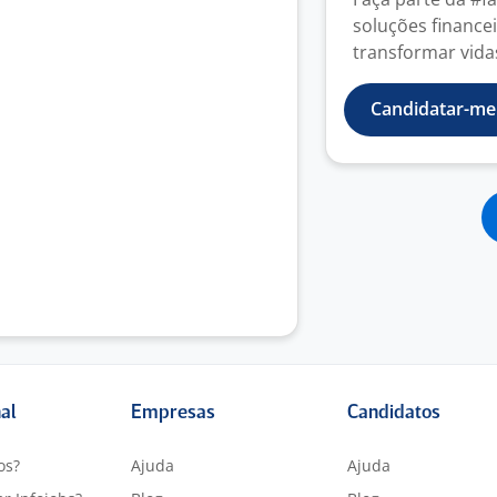
soluções finance
transformar vidas
Candidatar-me
nal
Empresas
Candidatos
os?
Ajuda
Ajuda