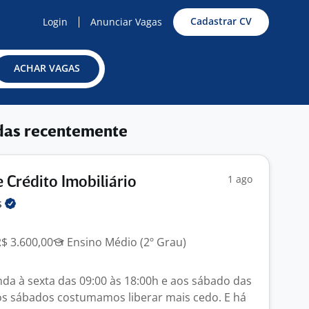
Cadastrar CV
Login
Anunciar Vagas
ACHAR VAGAS
das recentemente
1 ago
 Crédito Imobiliário
s
R$ 3.600,00
Ensino Médio (2º Grau)
da à sexta das 09:00 às 18:00h e aos sábado das
aos sábados costumamos liberar mais cedo. E há