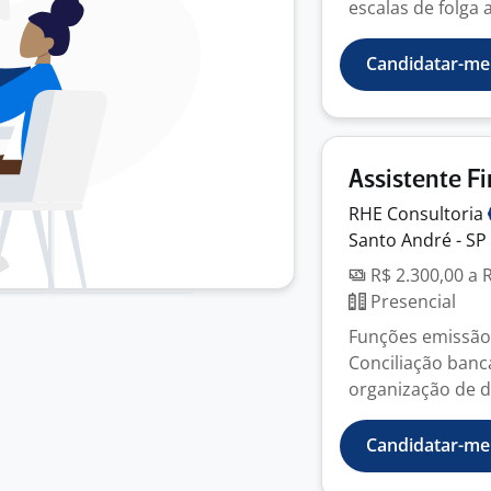
escalas de folga a
Candidatar-me
Assistente F
RHE
Consultoria
Santo André - SP
R$ 2.300,00 a 
Presencial
Funções emissão 
Conciliação banca
organização de d
Candidatar-me