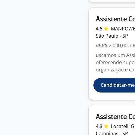
Assistente C
4,5
MANPOWER
São Paulo - SP
R$ 2.000,00 a 
uscamos um Assis
oferecendo supor
organização e con
Candidatar-me
Assistente C
4,3
Locatelli
G
Campinas - SP