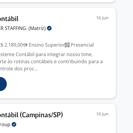
16 jun
ontábil
 STAFFING.
(Matriz)
R$ 2.189,00
Ensino Superior
Presencial
tente Contábil para integrar nosso time,
te às rotinas contábeis e contribuindo para a
trole dos proc...
10 jun
ontábil (Campinas/SP)
roup