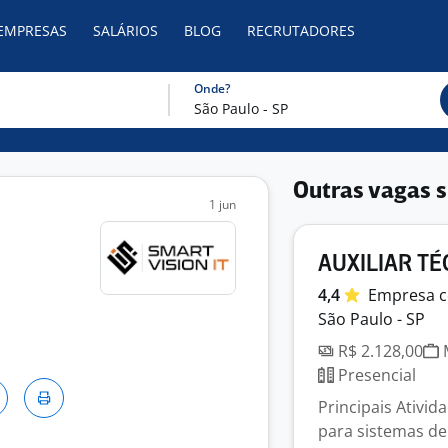
 EMPRESAS
SALÁRIOS
BLOG
RECRUTADORES
Onde?
Outras vagas s
1 jun
AUXILIAR TÉ
4,4
Empresa
c
São Paulo - SP
R$ 2.128,00
M
Presencial
Principais Ativid
para sistemas de 