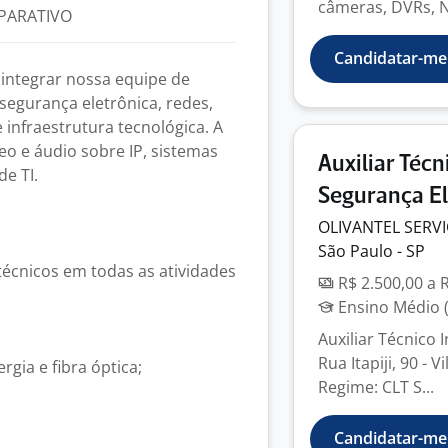
câmeras, DVRs, N
PARATIVO
Candidatar-me
integrar nossa equipe de
segurança eletrônica, redes,
 infraestrutura tecnológica. A
o e áudio sobre IP, sistemas
Auxiliar Técn
e TI.
Segurança El
OLIVANTEL SERV
São Paulo - SP
 técnicos em todas as atividades
R$ 2.500,00 a 
Ensino Médio (
Auxiliar Técnico 
Rua Itapiji, 90 - 
gia e fibra óptica;
Regime: CLT S...
Candidatar-me