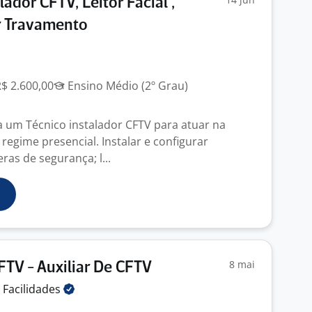
lador CFTV, Leitor Facial ,
r Travamento
R$ 2.600,00
Ensino Médio (2º Grau)
um Técnico instalador CFTV para atuar na
regime presencial. Instalar e configurar
as de segurança; l...
8 mai
FTV - Auxiliar De CFTV
e
Facilidades