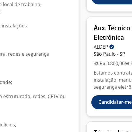
 local de trabalho;
;
 instalações.
Aux. Técnico
Eletrônica
ALDEP
ura, redes e segurança
São Paulo - SP
R$ 3.800,00
E
Estamos contrata
instalação, man
dade;
segurança eletrôn
 estruturado, redes, CFTV ou
Candidatar-me
efícios;