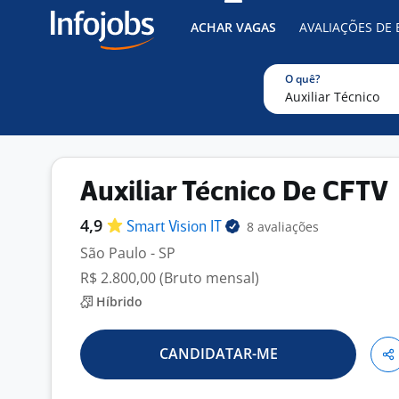
ACHAR VAGAS
AVALIAÇÕES DE
O quê?
Auxiliar Técnico De CFTV
4,9
8 avaliações
Smart Vision
IT
São Paulo - SP
R$ 2.800,00 (Bruto mensal)
Híbrido
CANDIDATAR-ME