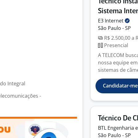
Técnico Insta
Sistema Inte
E3
Internet
São Paulo - SP
R$ 2.500,00 a 
Presencial
A TELECOM busca 
nossa equipe em 
sistemas de câmer
odo Integral
Candidatar-me
Telecomunicações -
Técnico De C
BTL Engenharia 
São Paulo - SP